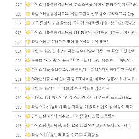
타임스테솔통번역교육원, 취업스펙을 위한 여름방학 영어자격증 .
229
타임스테솔통번역교육, 취업 조건의 실무 영어 구사력교육 진행
228
미국 롱비치 테솔 졸업생, 국제영어대학원 테솔 석사과정 특별전..
227
타임스테솔통번역교육원, ITT 통번역 자격증 단기취득과정 어학..
226
타임스테솔 수업으로 영어 홈스쿨링 문제 해결!
225
타임스테솔, 영어강사 취업 필수 테솔자격증으로 취업 역량 강화
224
봉준호 “기생충”의 숨은 MVP… 달시 파켓, 샤론 최… ‘통번역..
223
타임스테솔 졸업생 2020년 봄학기 국제영어대학원대학교 특별전.
222
2020년채용 시작 현대차 등 ITT자격증, 외국어 능통자 우대 직무..
221
타임스테솔 (TESOL) 졸업 후 어학원을 창업하다
220
‘타임스-ITT 통번역’ 강의, 직장인 영어직무 능력 프로그램으..
219
타임스-CSU롱비치 테솔 자격증, 대졸 미취업 여성 희망이 되다
218
경력단절여성의 재취업...자격증 얼마만큼 도움될까
217
타임스평생교육원, 오는 12월 16일 영어코딩지도사 과정 개강
216
타임스-ITT 통번역 과정 수료 후 이직성공
215