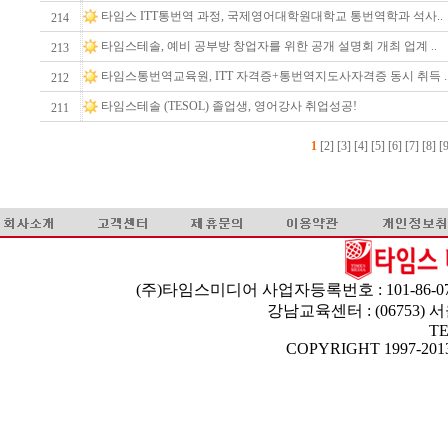
타임스 ITT통번역 과정, 국제영어대학원대학교 통번역학과 석사..
214
타임스테솔, 예비 공부방 창업자를 위한 공개 설명회 개최 업계 ..
213
타임스통번역교육원, ITT 자격증+통번역지도사자격증 동시 취득 .
212
타임스테솔 (TESOL) 졸업생, 영어강사 취업성공!
211
1
[2]
[3]
[4]
[5]
[6]
[7]
[8]
[
(주)타임스미디어 사업자등록번호 : 101-86-07
강남교육센터 : (06753)
TE
COPYRIGHT 1997-2013 T