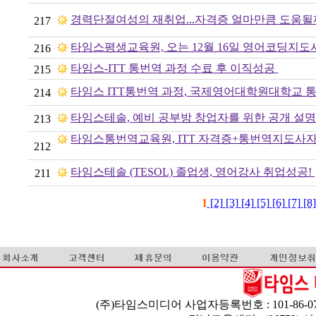
경력단절여성의 재취업...자격증 얼마만큼 도움
217
타임스평생교육원, 오는 12월 16일 영어코딩지도
216
타임스-ITT 통번역 과정 수료 후 이직성공
215
타임스 ITT통번역 과정, 국제영어대학원대학교 통
214
타임스테솔, 예비 공부방 창업자를 위한 공개 설명회
213
타임스통번역교육원, ITT 자격증+통번역지도사자격
212
타임스테솔 (TESOL) 졸업생, 영어강사 취업성공!
211
1
[2]
[3]
[4]
[5]
[6]
[7]
[8
(주)타임스미디어 사업자등록번호 : 101-86-07