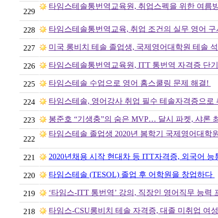
타임스테솔통번역교육원, 취업스펙을 위한 여름방학
229
타임스테솔통번역교육, 취업 조건의 실무 영어 
228
미국 롱비치 테솔 졸업생, 국제영어대학원 테솔 석
227
타임스테솔통번역교육원, ITT 통번역 자격증 단기
226
타임스테솔 수업으로 영어 홈스쿨링 문제 해결!
225
타임스테솔, 영어강사 취업 필수 테솔자격증으로 
224
봉준호 “기생충”의 숨은 MVP… 달시 파켓, 샤론 최
223
타임스테솔 졸업생 2020년 봄학기 국제영어대학원
222
2020년채용 시작 현대차 등 ITT자격증, 외국어 능
221
타임스테솔 (TESOL) 졸업 후 어학원을 창업하다
220
‘타임스-ITT 통번역’ 강의, 직장인 영어직무 능력
219
타임스-CSU롱비치 테솔 자격증, 대졸 미취업 여
218