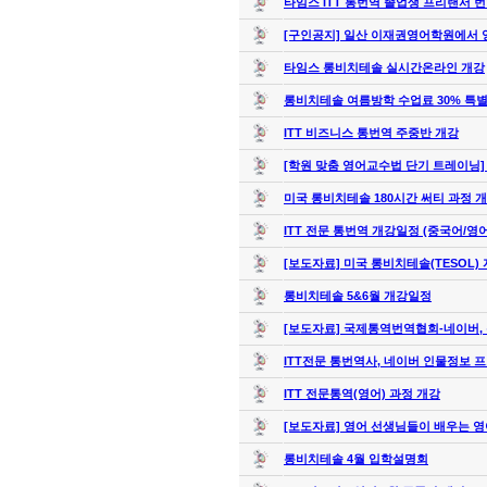
타임스 ITT 통번역 졸업생 프리랜서 
[구인공지] 일산 이재권영어학원에서 
타임스 롱비치테솔 실시간온라인 개강
롱비치테솔 여름방학 수업료 30% 특
ITT 비즈니스 통번역 주중반 개강
[학원 맞춤 영어교수법 단기 트레이닝]
미국 롱비치테솔 180시간 써티 과정 
ITT 전문 통번역 개강일정 (중국어/영어
[보도자료] 미국 롱비치테솔(TESOL) 
롱비치테솔 5&6월 개강일정
[보도자료] 국제통역번역협회-네이버, 
ITT전문 통번역사, 네이버 인물정보 프
ITT 전문통역(영어) 과정 개강
[보도자료] 영어 선생님들이 배우는 영
롱비치테솔 4월 입학설명회