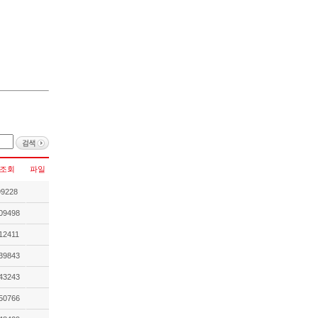
조회
파일
99228
09498
12411
39843
43243
50766