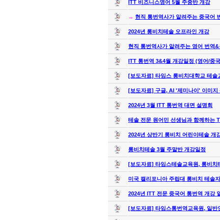
ITT 비즈니스영어 5월 주중반 개강
→
현직 통번역사가 알려주는 중국어 번
2024년 롱비치테솔 오프라인 개강
현직 통번역사가 알려주는 영어 번역&통역
ITT 통번역 3&4월 개강일정 (영어/중
[보도자료] 타임스 롱비치대학교 테솔교육
[보도자료] 구글, AI '제미나이' 이미지 
2024년 3월 ITT 통번역 대면 설명회
테솔 전문 원어민 선생님과 함께하는 TE
2024년 상반기 롱비치 어린이테솔 개
롱비치테솔 3월 주말반 개강일정
[보도자료] 타임스테솔교육원, 롱비치
미국 캘리포니아 주립대 롱비치 테솔자격
2024년 ITT 전문 중국어 통번역 개강 
[보도자료] 타임스통번역교육원, 일반인을