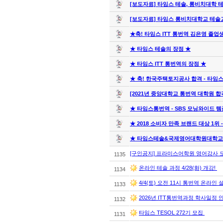
[보도자료] 타임스 테솔, 롱비치대학 테
[보도자료] 타임스 롱비치대학교 테솔교육
★축! 타임스 ITT 통번역 김은영 졸업생
★ 타임스 테솔의 장점 ★
★ 타임스 ITT 통번역의 장점 ★
★ 축! 한국주택토지공사 합격 - 타임스 I
[2021년 중앙대학교 통번역 대학원 합격후
★ 타임스통번역 - SBS 모닝와이드 템
★ 2018 소비자 만족 브랜드 대상 1위 
★ 타임스테솔&국제영어대학원대학교
[구인공지] 프라미스어학원 영어강사 
1135
온라인 테솔 과정 4/28(화) 개강!
1134
4/4(토) 오전 11시 통번역 온라인
1133
2026년 ITT통번역과정 학사일정 
1132
타임스 TESOL 272기 모집
1131