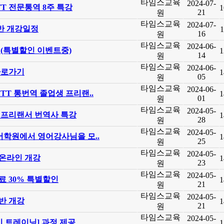
타임스교육
2024-07-
TT 전문통역 8주 특강
1
21
원
타임스교육
2024-07-
반 개강일정
1
16
원
타임스교육
2024-06-
(특별할인 이벤트중)
1
14
원
타임스교육
2024-06-
바로가기
1
05
원
타임스교육
2024-06-
TT 통번역 졸업생 프리랜..
1
01
원
타임스교육
2024-05-
생 프리랜서 번역사 특강
1
28
원
타임스교육
2024-05-
어학원에서 영어강사님을 모..
1
25
원
타임스교육
2024-05-
온라인 개강
1
23
원
타임스교육
2024-05-
 30% 특별할인
1
21
원
타임스교육
2024-05-
반 개강
1
21
원
타임스교육
2024-05-
기 트레이닝] 과정 제공
1