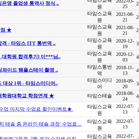
타임스교육
2022-03-
김은영 졸업생 통역사 정식 ..
2
25
원
타임스교육
2021-08-
2
21
원
타임스교육
2021-08-
장점 ★
2
21
원
타임스교육
2020-12-
 - 타임스 ITT 통번역 ..
3
19
원
타임스교육
2020-12-
 대학원 합격후기] 이***님..
4
03
원
타임스통번
2018-11-
닝와이드 템플스테이 촬영 ..
4
13
역
타임스미디
2018-09-
 대상 1위 - 타임스미디어..
3
20
어
2018-08-
대학원대학교 학점연계 ★
타임스테솔
4
24
2022-07-
타임스교육
수업 마지막 수업료 할인이벤트★
13
원
2022-07-
타임스교육
치 테솔 줌 온라인 테솔 과정' 수업료 ..
13
원
2022-07-
타임스교육
통번역교육원, 7월 개강 수강생 모집