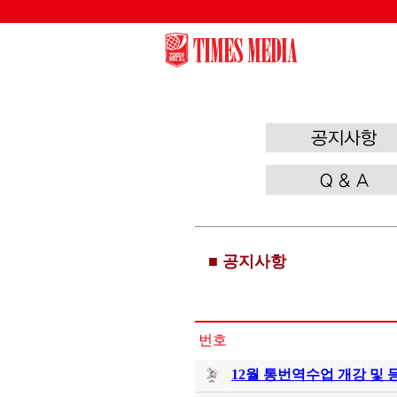
/wl/wlboard/brdMn.ic.php
■ 공지사항
번호
12월 통번역수업 개강 및