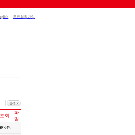
nglish
무료회원가입
파
조회
일
98335