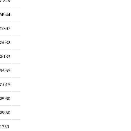
31829
24944
25307
35032
36133
26955
31015
38960
38850
1359