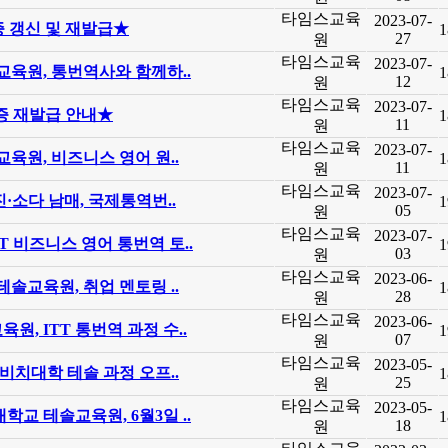
타임스교육
2023-07-
 갱신 및 재발급★
1
27
원
타임스교육
2023-07-
교육원, 통번역사와 함께하..
1
12
원
타임스교육
2023-07-
 재발급 안내★
1
11
원
타임스교육
2023-07-
교육원, 비즈니스 영어 원..
1
11
원
타임스교육
2023-07-
·소다 남매, 국제통역번..
1
05
원
타임스교육
2023-07-
 비즈니스 영어 통번역 토..
1
03
원
타임스교육
2023-06-
테솔교육원, 취업 멘토링 ..
1
28
원
타임스교육
2023-06-
, ITT 통번역 과정 수..
1
07
원
타임스교육
2023-05-
롱비치대학 테솔 과정 오프..
1
25
원
타임스교육
2023-05-
학교 테솔교육원, 6월3일 ..
1
18
원