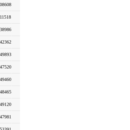
08608
11518
38986
42362
49893
47520
49460
48465
49120
47981
53391