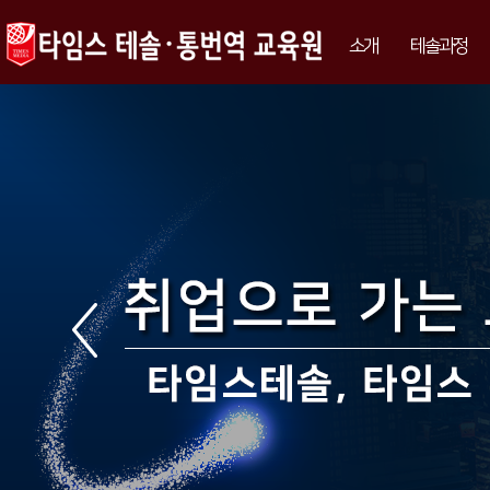
소개
테솔과정